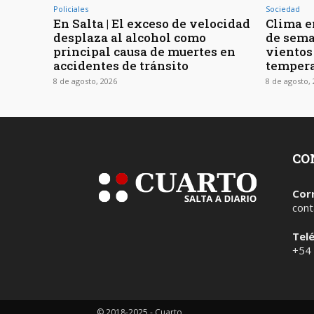
Policiales
Sociedad
En Salta | El exceso de velocidad
Clima en
desplaza al alcohol como
de sema
principal causa de muertes en
vientos
accidentes de tránsito
tempera
8 de agosto, 2026
8 de agosto,
CO
Cor
cont
Tel
+54
© 2018-2025 - Cuarto