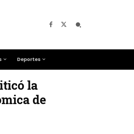
s
Deportes
ticó la
ómica de