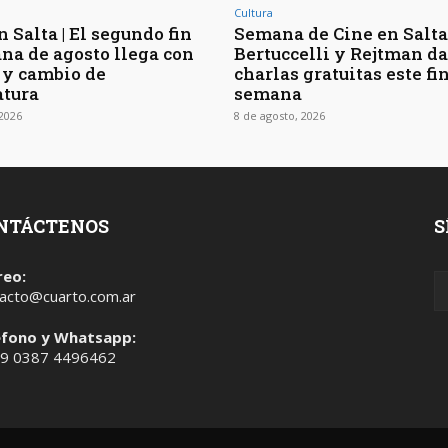
Cultura
 Salta | El segundo fin
Semana de Cine en Salta 
na de agosto llega con
Bertuccelli y Rejtman d
 y cambio de
charlas gratuitas este fi
tura
semana
 2026
8 de agosto, 2026
NTÁCTENOS
S
reo:
acto@cuarto.com.ar
éfono y Whatsapp:
 9 0387 4496462