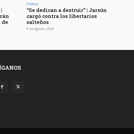
Política
|
“Se dedican a destruir” | Jarsún
arán
cargó contra los libertarios
n de
salteños
8 de agosto, 2026
ÍGANOS