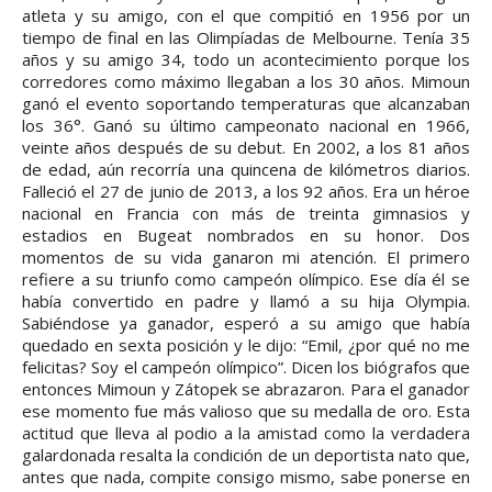
atleta y su amigo, con el que compitió en 1956 por un
tiempo de final en las Olimpíadas de Melbourne. Tenía 35
años y su amigo 34, todo un acontecimiento porque los
corredores como máximo llegaban a los 30 años. Mimoun
ganó el evento soportando temperaturas que alcanzaban
los 36°. Ganó su último campeonato nacional en 1966,
veinte años después de su debut. En 2002, a los 81 años
de edad, aún recorría una quincena de kilómetros diarios.
Falleció el 27 de junio de 2013, a los 92 años. Era un héroe
nacional en Francia con más de treinta gimnasios y
estadios en Bugeat nombrados en su honor. Dos
momentos de su vida ganaron mi atención. El primero
refiere a su triunfo como campeón olímpico. Ese día él se
había convertido en padre y llamó a su hija Olympia.
Sabiéndose ya ganador, esperó a su amigo que había
quedado en sexta posición y le dijo: “Emil, ¿por qué no me
felicitas? Soy el campeón olímpico”. Dicen los biógrafos que
entonces Mimoun y Zátopek se abrazaron. Para el ganador
ese momento fue más valioso que su medalla de oro. Esta
actitud que lleva al podio a la amistad como la verdadera
galardonada resalta la condición de un deportista nato que,
antes que nada, compite consigo mismo, sabe ponerse en