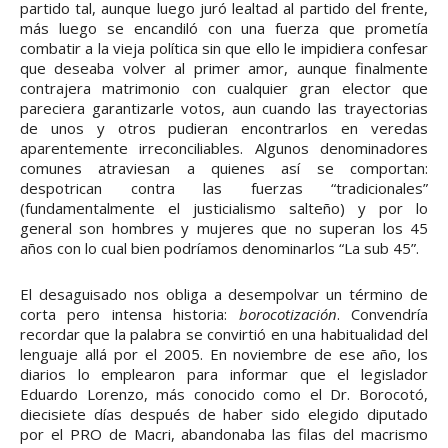
partido tal, aunque luego juró lealtad al partido del frente,
más luego se encandiló con una fuerza que prometía
combatir a la vieja política sin que ello le impidiera confesar
que deseaba volver al primer amor, aunque finalmente
contrajera matrimonio con cualquier gran elector que
pareciera garantizarle votos, aun cuando las trayectorias
de unos y otros pudieran encontrarlos en veredas
aparentemente irreconciliables. Algunos denominadores
comunes atraviesan a quienes así se comportan:
despotrican contra las fuerzas “tradicionales”
(fundamentalmente el justicialismo salteño) y por lo
general son hombres y mujeres que no superan los 45
años con lo cual bien podríamos denominarlos “La sub 45”.
El desaguisado nos obliga a desempolvar un término de
corta pero intensa historia:
borocotización
. Convendría
recordar que la palabra se convirtió en una habitualidad del
lenguaje allá por el 2005. En noviembre de ese año, los
diarios lo emplearon para informar que el legislador
Eduardo Lorenzo, más conocido como el Dr. Borocotó,
diecisiete días después de haber sido elegido diputado
por el PRO de Macri, abandonaba las filas del macrismo