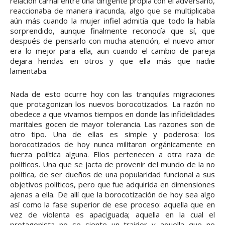
relación carnal entre una dirigente propia con el adversario,
reaccionaba de manera iracunda, algo que se multiplicaba
aún más cuando la mujer infiel admitía que todo la había
sorprendido, aunque finalmente reconocía que sí, que
después de pensarlo con mucha atención, el nuevo amor
era lo mejor para ella, aun cuando el cambio de pareja
dejara heridas en otros y que ella más que nadie
lamentaba.
Nada de esto ocurre hoy con las tranquilas migraciones
que protagonizan los nuevos borocotizados. La razón no
obedece a que vivamos tiempos en donde las infidelidades
maritales gocen de mayor tolerancia. Las razones son de
otro tipo. Una de ellas es simple y poderosa: los
borocotizados de hoy nunca militaron orgánicamente en
fuerza política alguna. Ellos pertenecen a otra raza de
políticos. Una que se jacta de provenir del mundo de la no
política, de ser dueños de una popularidad funcional a sus
objetivos políticos, pero que fue adquirida en dimensiones
ajenas a ella. De allí que la borocotización de hoy sea algo
así como la fase superior de ese proceso: aquella que en
vez de violenta es apaciguada; aquella en la cual el
protagonista no se siente un traidor y aquella que no