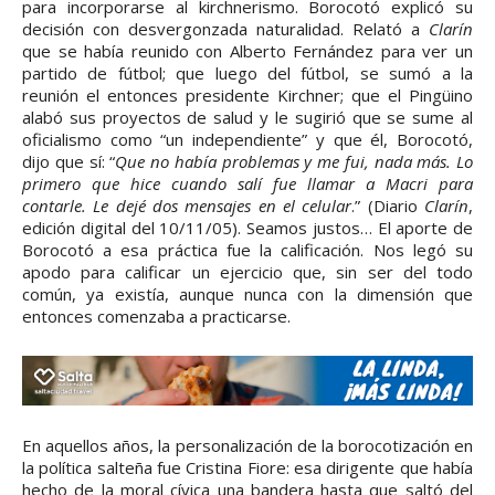
para incorporarse al kirchnerismo. Borocotó explicó su
decisión con desvergonzada naturalidad. Relató a
Clarín
que se había reunido con Alberto Fernández para ver un
partido de fútbol; que luego del fútbol, se sumó a la
reunión el entonces presidente Kirchner; que el Pingüino
alabó sus proyectos de salud y le sugirió que se sume al
oficialismo como “un independiente” y que él, Borocotó,
dijo que sí: “
Que no había problemas y me fui, nada más. Lo
primero que hice cuando salí fue llamar a Macri para
contarle. Le dejé dos mensajes en el celular
.” (Diario
Clarín
,
edición digital del 10/11/05). Seamos justos… El aporte de
Borocotó a esa práctica fue la calificación. Nos legó su
apodo para calificar un ejercicio que, sin ser del todo
común, ya existía, aunque nunca con la dimensión que
entonces comenzaba a practicarse.
En aquellos años, la personalización de la borocotización en
la política salteña fue Cristina Fiore: esa dirigente que había
hecho de la moral cívica una bandera hasta que saltó del