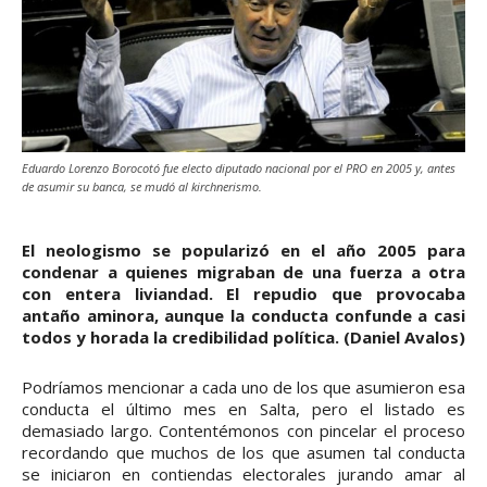
Eduardo Lorenzo Borocotó fue electo diputado nacional por el PRO en 2005 y, antes
de asumir su banca, se mudó al kirchnerismo.
El neologismo se popularizó en el año 2005 para
condenar a quienes migraban de una fuerza a otra
con entera liviandad. El repudio que provocaba
antaño aminora, aunque la conducta confunde a casi
todos y horada la credibilidad política. (Daniel Avalos)
Podríamos mencionar a cada uno de los que asumieron esa
conducta el último mes en Salta, pero el listado es
demasiado largo. Contentémonos con pincelar el proceso
recordando que muchos de los que asumen tal conducta
se iniciaron en contiendas electorales jurando amar al