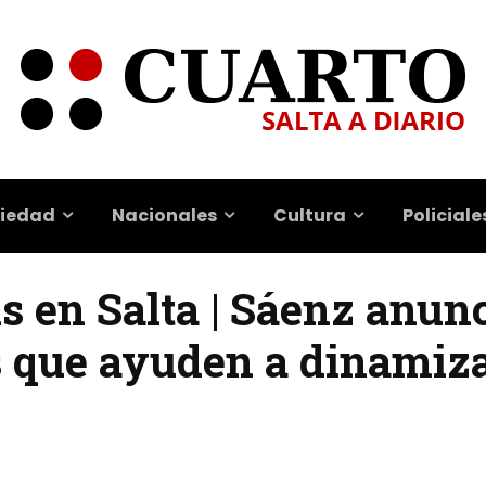
iedad
Nacionales
Cultura
Policiale
s en Salta | Sáenz anun
s que ayuden a dinamiza