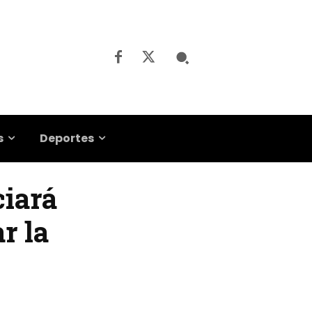
s
Deportes
ciará
r la