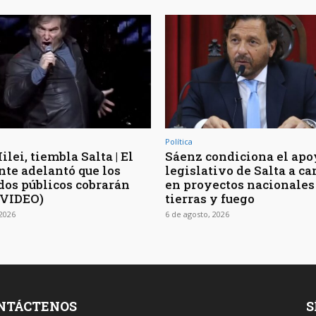
Política
lei, tiembla Salta | El
Sáenz condiciona el apo
nte adelantó que los
legislativo de Salta a c
os públicos cobrarán
en proyectos nacionales
(VIDEO)
tierras y fuego
 2026
6 de agosto, 2026
NTÁCTENOS
S