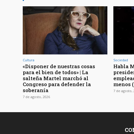
Cultura
Sociedad
«Disponer de nuestras cosas
Habla Mi
para el bien de todos» | La
preside
salteña Martel marchó al
emplead
Congreso para defender la
menos 
soberanía
7 de agosto,
7 de agosto, 2026
CO