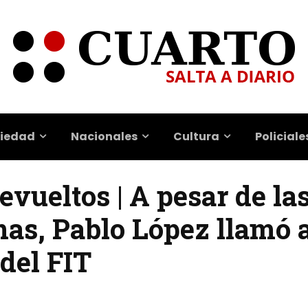
iedad
Nacionales
Cultura
Policiale
evueltos | A pesar de la
nas, Pablo López llamó a
del FIT