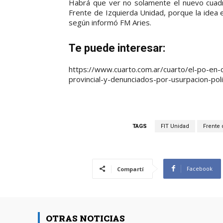
Habrá que ver no solamente el nuevo cuadr
Frente de Izquierda Unidad, porque la idea e
según informó FM Aries.
Te puede interesar:
https://www.cuarto.com.ar/cuarto/el-po-en-cr
provincial-y-denunciados-por-usurpacion-poli
TAGS
FIT Unidad
Frente 
Facebook
Compartí
OTRAS NOTICIAS