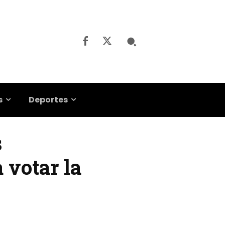
s
Deportes
s
 votar la