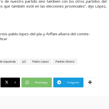
o de nuestro partido sino tambien con los otros partidos del
s que también esté en las elecciones provinciales”, dijo López,
isis-pablo-lopez-del-pla-y-foffani-afuera-del-comite-
tica/
de Izquierda
p2
Pablo López
Partido Obrero
X
WhatsApp
Telegram