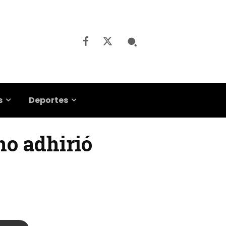
s
Deportes
 no adhirió