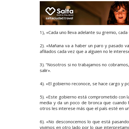
1), «Cada uno lleva adelante su gremio, cada
2). «Mañana va a haber un paro y pasado va
afiliados cada vez que a alguien no le intere
3). “Nosotros si no trabajamos no cobramos,
salir».
4). «El gobierno reconoce, se hace cargo y p
5). «Este gobierno está comprometido con la
media y da un poco de bronca que cuando h
otros les interese más que el país esté en un
6). «No desconocemos lo que está pasando e
vivimos en otro lado por lo que interpretam