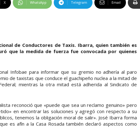
X
WhatsApp
Telegram
Email
acional de Conductores de Taxis. Ibarra, quien también es
guró que la medida de fuerza fue convocada por quienes
ional Infobae para informar que su gremio no adhería al paro
emio de taxistas que conduce el guachipeño nuclea a la mitad de
Federal; mientras la otra mitad está adherida al Sindicato de
calista reconoció que «puede que sea un reclamo genuino» pero
ido» en encontrar las soluciones y agregó con respecto a su
licos, tenemos la obligación moral de salir». José Ibarra forma
 que es afín a la Casa Rosada también declaró aspectos como