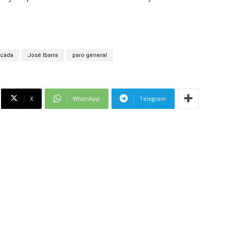
acada
José Ibarra
paro general
X
WhatsApp
Telegram