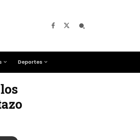
s
Deportes
 los
tazo