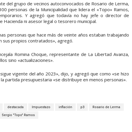
nte del grupo de vecinos autoconvocados de Rosario de Lerma,
300 personas de la Municipalidad que lidera el «Topo» Ramos,
emporarios. Y agregó que todavía no hay jefe o director de
e Hacienda ni asesor legal o tesorero municipal.
imas personas que hace más de veinte años estaban trabajando
an sus propios contratados», agregó.
ncejala Romina Choque, representante de La Libertad Avanza,
llos sino «actualizaciones».
 sigue vigente del año 2023», dijo, y agregó que como «se hizo
 la partida presupuestaria «se distribuye en menos personas».
destacada
Impuestazo
inflación
p3
Rosario de Lerma
Sergio "Topo" Ramos