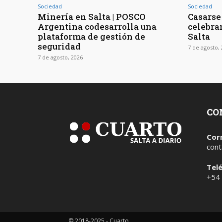
Sociedad
Sociedad
Minería en Salta | POSCO
Casarse 
Argentina codesarrolla una
celebra
plataforma de gestión de
Salta
seguridad
7 de agosto,
7 de agosto, 2026
CO
Cor
cont
Tel
+54
© 2018-2025 - Cuarto