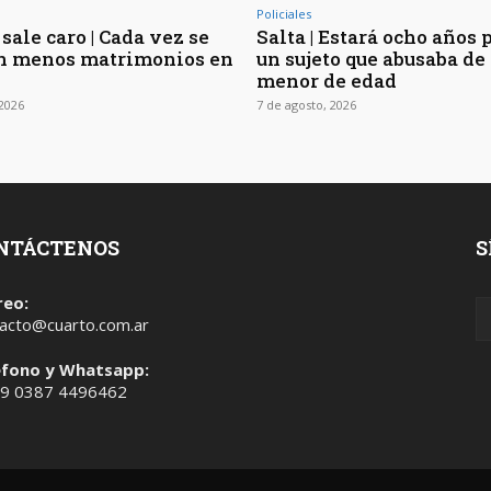
Policiales
sale caro | Cada vez se
Salta | Estará ocho años 
n menos matrimonios en
un sujeto que abusaba de 
menor de edad
 2026
7 de agosto, 2026
NTÁCTENOS
S
reo:
acto@cuarto.com.ar
éfono y Whatsapp:
 9 0387 4496462