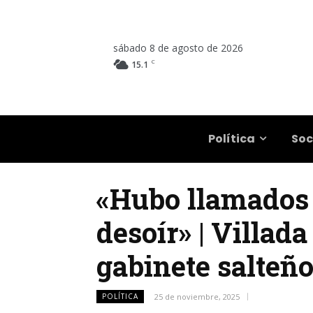
sábado 8 de agosto de 2026
C
15.1
Salta
Política
Soc
«Hubo llamados 
desoír» | Villad
gabinete salteñ
POLÍTICA
25 de noviembre, 2025