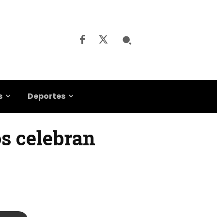
s
Deportes
os celebran