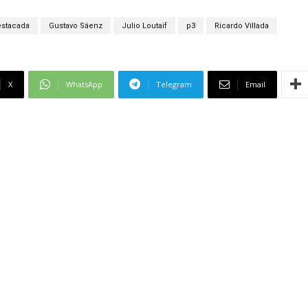
stacada
Gustavo Sáenz
Julio Loutaif
p3
Ricardo Villada
X
WhatsApp
Telegram
Email