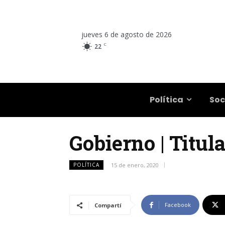
jueves 6 de agosto de 2026
C
22
Salta
Política
Soc
Gobierno | Titul
POLÍTICA
15 de enero, 2020
Facebook
Compartí