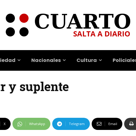
iedad
Nacionales
Cultura
Policiale
ar y suplente
X
WhatsApp
Telegram
Email