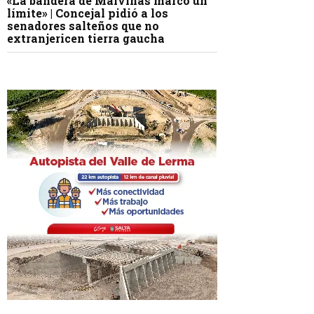
«La bandera de Malvinas marcó un
límite» | Concejal pidió a los
senadores salteños que no
extranjericen tierra gaucha