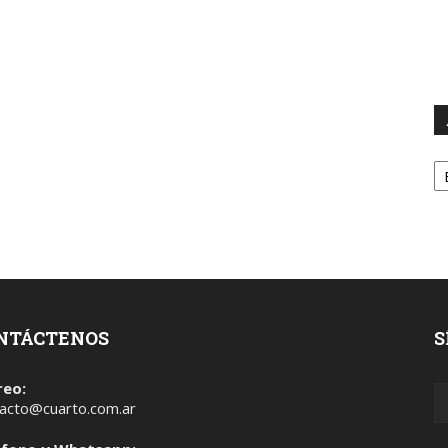
A
NTÁCTENOS
S
reo:
acto@cuarto.com.ar