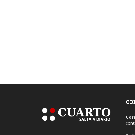
CO
Cor
cont