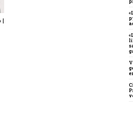
p
«
p
 |
a
«
l
s
g
V
g
e
C
P
v