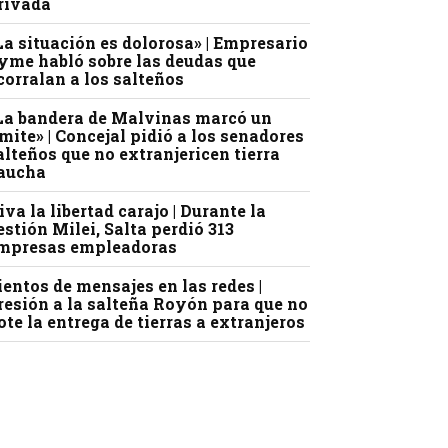
rivada
La situación es dolorosa» | Empresario
yme habló sobre las deudas que
corralan a los salteños
La bandera de Malvinas marcó un
ímite» | Concejal pidió a los senadores
alteños que no extranjericen tierra
aucha
iva la libertad carajo | Durante la
estión Milei, Salta perdió 313
mpresas empleadoras
ientos de mensajes en las redes |
resión a la salteña Royón para que no
ote la entrega de tierras a extranjeros