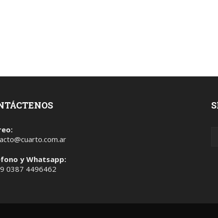
NTÁCTENOS
S
reo:
acto@cuarto.com.ar
éfono y Whatsapp:
 9 0387 4496462