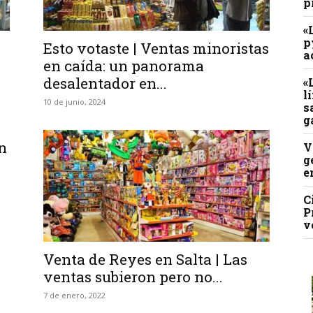
p
«
p
Esto votaste | Ventas minoristas
a
en caída: un panorama
desalentador en...
«
l
10 de junio, 2024
s
g
n
V
g
e
C
P
v
Venta de Reyes en Salta | Las
ventas subieron pero no...
7 de enero, 2022