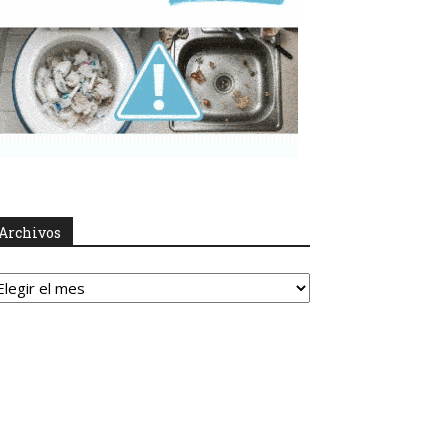
Archivos
rchivos