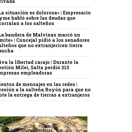
rivada
La situación es dolorosa» | Empresario
yme habló sobre las deudas que
corralan a los salteños
La bandera de Malvinas marcó un
ímite» | Concejal pidió a los senadores
alteños que no extranjericen tierra
aucha
iva la libertad carajo | Durante la
estión Milei, Salta perdió 313
mpresas empleadoras
ientos de mensajes en las redes |
resión a la salteña Royón para que no
ote la entrega de tierras a extranjeros