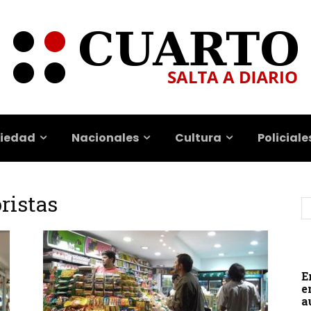
iedad
Nacionales
Cultura
Policiale
ristas
E
e
a