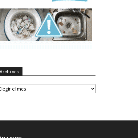
Archivos
rchivos