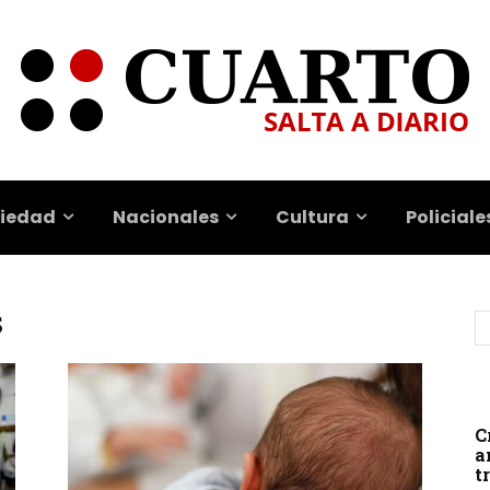
iedad
Nacionales
Cultura
Policiale
s
C
a
t