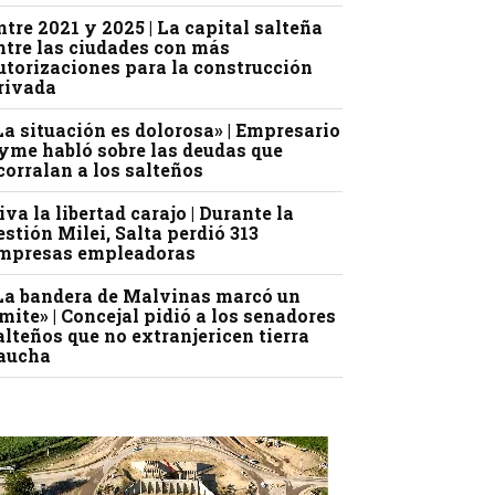
ntre 2021 y 2025 | La capital salteña
ntre las ciudades con más
utorizaciones para la construcción
rivada
La situación es dolorosa» | Empresario
yme habló sobre las deudas que
corralan a los salteños
iva la libertad carajo | Durante la
estión Milei, Salta perdió 313
mpresas empleadoras
La bandera de Malvinas marcó un
ímite» | Concejal pidió a los senadores
alteños que no extranjericen tierra
aucha