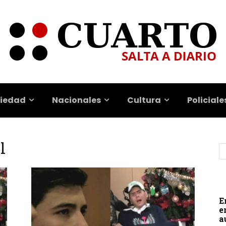
iedad
Nacionales
Cultura
Policiale
l
E
e
a