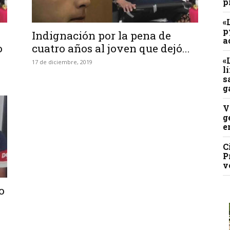
p
«
p
Indignación por la pena de
a
o
cuatro años al joven que dejó...
«
17 de diciembre, 2019
l
s
g
V
g
e
C
P
v
o