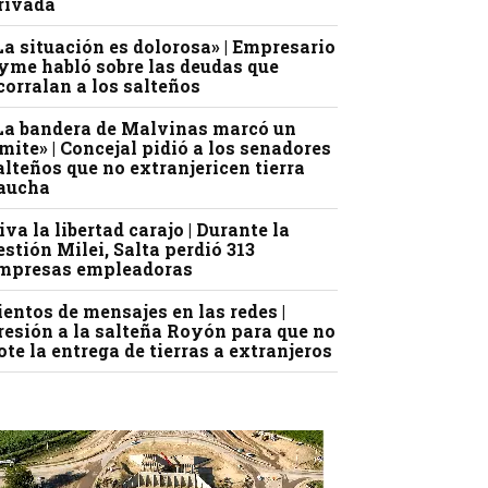
rivada
La situación es dolorosa» | Empresario
yme habló sobre las deudas que
corralan a los salteños
La bandera de Malvinas marcó un
ímite» | Concejal pidió a los senadores
alteños que no extranjericen tierra
aucha
iva la libertad carajo | Durante la
estión Milei, Salta perdió 313
mpresas empleadoras
ientos de mensajes en las redes |
resión a la salteña Royón para que no
ote la entrega de tierras a extranjeros