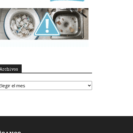
Archivos
rchivos