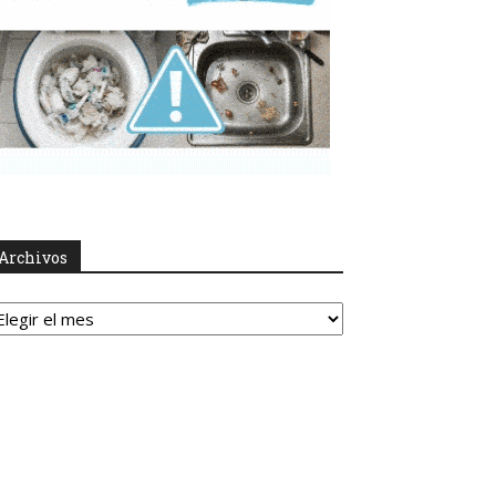
Archivos
rchivos