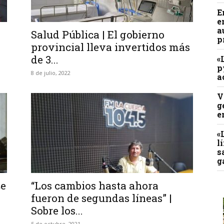
E
e
a
Salud Pública | El gobierno
p
provincial lleva invertidos más
de 3...
«
p
8 de julio, 2022
a
V
g
e
«
l
s
g
ce
“Los cambios hasta ahora
fueron de segundas líneas” |
Sobre los...
5 de octubre, 2021