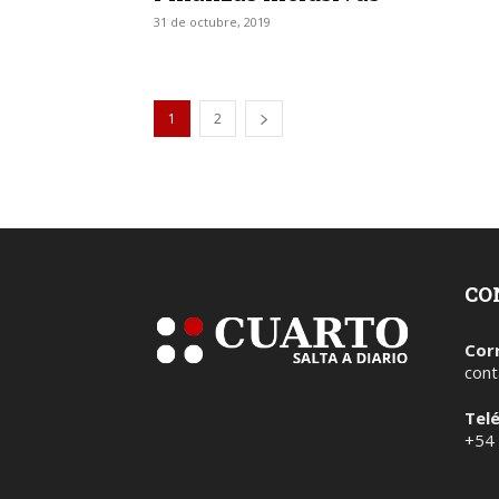
31 de octubre, 2019
1
2
CO
Cor
cont
Tel
+54