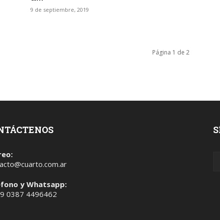
9 de septiembre, 2019
Página 1 de 2
NTÁCTENOS
S
reo:
acto@cuarto.com.ar
éfono y Whatsapp:
 9 0387 4496462