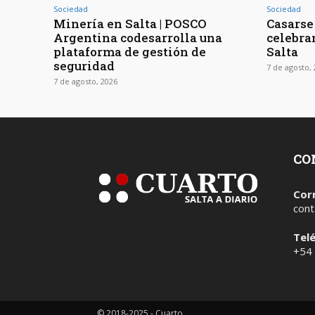
Sociedad
Sociedad
Minería en Salta | POSCO
Casarse 
Argentina codesarrolla una
celebra
plataforma de gestión de
Salta
seguridad
7 de agosto,
7 de agosto, 2026
CO
Cor
cont
Tel
+54
© 2018-2025 - Cuarto