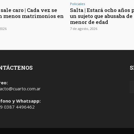
Policiales
sale caro | Cada vez se
Salta | Estará ocho años 
n menos matrimonios en
un sujeto que abusaba de 
menor de edad
 2026
7 de agosto, 2026
NTÁCTENOS
S
reo:
acto@cuarto.com.ar
éfono y Whatsapp:
 9 0387 4496462