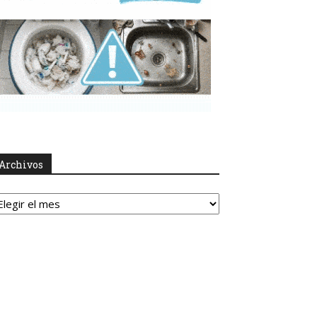
Archivos
rchivos