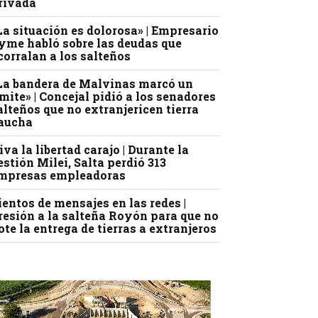
rivada
La situación es dolorosa» | Empresario
yme habló sobre las deudas que
corralan a los salteños
La bandera de Malvinas marcó un
ímite» | Concejal pidió a los senadores
alteños que no extranjericen tierra
aucha
iva la libertad carajo | Durante la
estión Milei, Salta perdió 313
mpresas empleadoras
ientos de mensajes en las redes |
resión a la salteña Royón para que no
ote la entrega de tierras a extranjeros