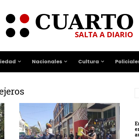
iedad
Nacionales
Cultura
Policiale
ejeros
E
e
a