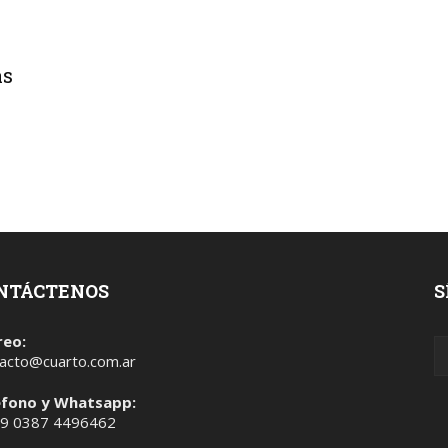
as
NTÁCTENOS
S
reo:
acto@cuarto.com.ar
éfono y Whatsapp:
 9 0387 4496462