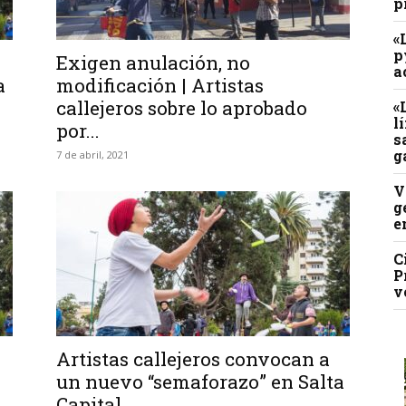
p
«
p
Exigen anulación, no
a
a
modificación | Artistas
callejeros sobre lo aprobado
«
l
por...
s
g
7 de abril, 2021
V
g
e
C
P
v
Artistas callejeros convocan a
un nuevo “semaforazo” en Salta
Capital