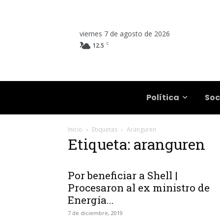
viernes 7 de agosto de 2026
C
12.5
Salta
Política
Soc
Inicio
Etiquetas
Aranguren
Etiqueta: aranguren
Por beneficiar a Shell |
Procesaron al ex ministro de
Energía...
7 de diciembre, 2019