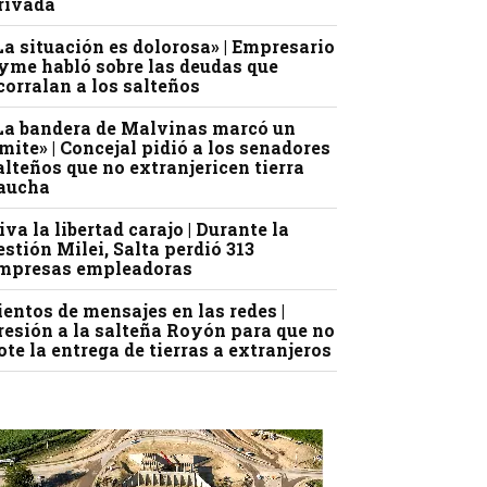
rivada
La situación es dolorosa» | Empresario
yme habló sobre las deudas que
corralan a los salteños
La bandera de Malvinas marcó un
ímite» | Concejal pidió a los senadores
alteños que no extranjericen tierra
aucha
iva la libertad carajo | Durante la
estión Milei, Salta perdió 313
mpresas empleadoras
ientos de mensajes en las redes |
resión a la salteña Royón para que no
ote la entrega de tierras a extranjeros