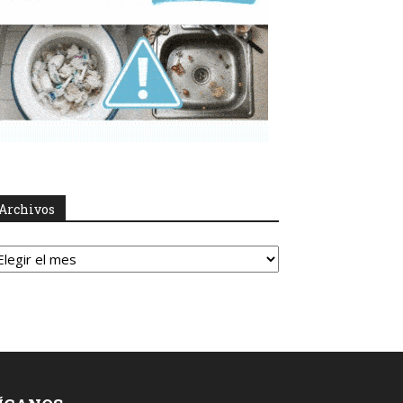
Archivos
rchivos