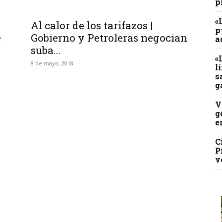
p
«
Al calor de los tarifazos |
p
e
Gobierno y Petroleras negocian
a
suba...
«
8 de mayo, 2018
l
s
g
V
g
e
C
P
v