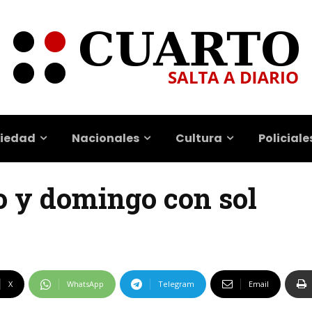
iedad
Nacionales
Cultura
Policiale
do y domingo con sol
X
WhatsApp
Telegram
Email