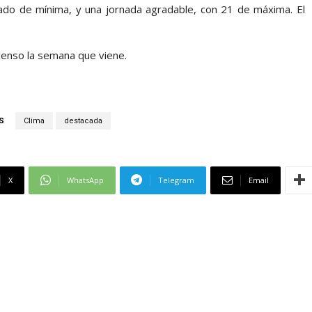
ado de mínima, y una jornada agradable, con 21 de máxima. El
censo la semana que viene.
S
Clima
destacada
X
WhatsApp
Telegram
Email