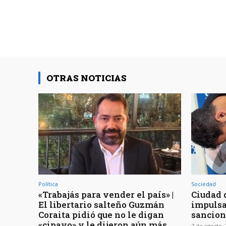
OTRAS NOTICIAS
Política
Sociedad
«Trabajás para vender el país» |
Ciudad d
El libertario salteño Guzmán
impulsa
Coraita pidió que no le digan
sancion
«cipayo» y le dijeron aún más
7 de agosto,