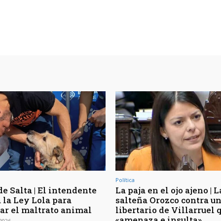
Política
e Salta | El intendente
La paja en el ojo ajeno | L
 la Ley Lola para
salteña Orozco contra u
ar el maltrato animal
libertario de Villarruel 
«amenaza e insulta»
 2026