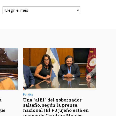
Archivos
Política
a
Una “alfil” del gobernador
n
salteño, según la prensa
que
nacional | El PJ jujeño está en
manos de Carolina Moisés