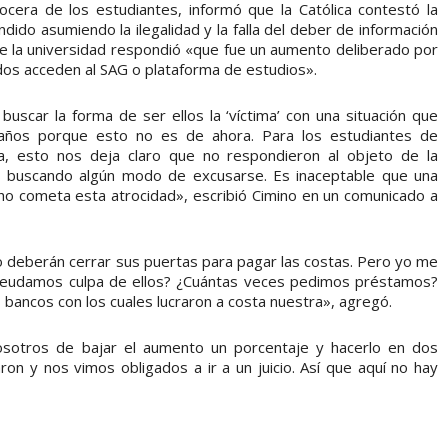
cera de los estudiantes, informó que la Católica contestó la
o asumiendo la ilegalidad y la falla del deber de información
que la universidad respondió «que fue un aumento deliberado por
todos acceden al SAG o plataforma de estudios».
uscar la forma de ser ellos la ‘víctima’ con una situación que
 años porque esto no es de ahora. Para los estudiantes de
, esto nos deja claro que no respondieron al objeto de la
 buscando algún modo de excusarse. Es inaceptable que una
ho cometa esta atrocidad», escribió Cimino en un comunicado a
io deberán cerrar sus puertas para pagar las costas. Pero yo me
deudamos culpa de ellos? ¿Cuántas veces pedimos préstamos?
 bancos con los cuales lucraron a costa nuestra», agregó.
 nosotros de bajar el aumento un porcentaje y hacerlo en dos
ron y nos vimos obligados a ir a un juicio. Así que aquí no hay