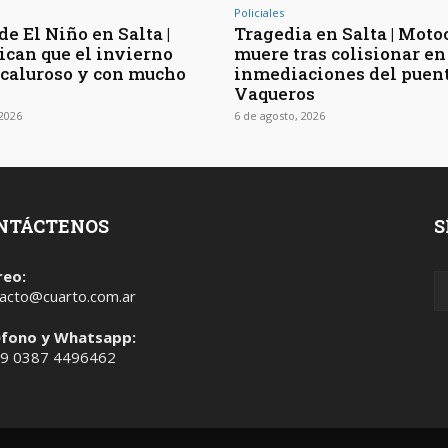
Policiales
de El Niño en Salta |
Tragedia en Salta | Moto
ican que el invierno
muere tras colisionar en
 caluroso y con mucho
inmediaciones del puen
Vaqueros
 2026
6 de agosto, 2026
NTÁCTENOS
S
reo:
acto@cuarto.com.ar
éfono y Whatsapp:
 9 0387 4496462