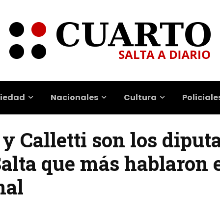
iedad
Nacionales
Cultura
Policiale
 y Calletti son los diput
Salta que más hablaron e
nal