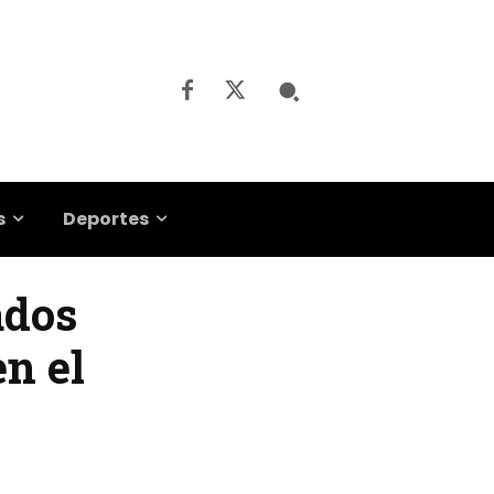
s
Deportes
ados
n el