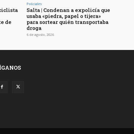
Policiales
ciclista
Salta | Condenan a expolicía que
usaba «piedra, papel o tijera»
te de
para sortear quién transportaba
droga
6 de agosto, 2026
ÍGANOS