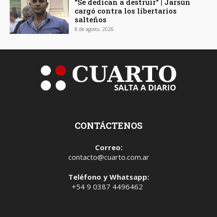
“Se dedican a destruir” | Jarsún
cargó contra los libertarios
salteños
8 de agosto, 2026
CONTÁCTENOS
Correo:
contacto@cuarto.com.ar
Teléfono y Whatsapp:
+54 9 0387 4496462