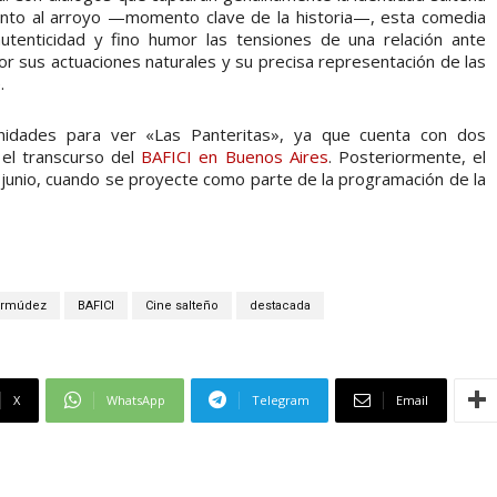
nto al arroyo —momento clave de la historia—, esta comedia
tenticidad y fino humor las tensiones de una relación ante
or sus actuaciones naturales y su precisa representación de las
.
nidades para ver «Las Panteritas», ya que cuenta con dos
 el transcurso del
BAFICI en Buenos Aires
. Posteriormente, el
n junio, cuando se proyecte como parte de la programación de la
Bermúdez
BAFICI
Cine salteño
destacada
X
WhatsApp
Telegram
Email