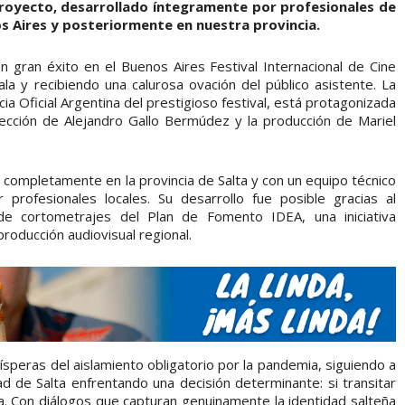
 proyecto, desarrollado íntegramente por profesionales de
s Aires y posteriormente en nuestra provincia.
 gran éxito en el Buenos Aires Festival Internacional de Cine
ala y recibiendo una calurosa ovación del público asistente. La
a Oficial Argentina del prestigioso festival, está protagonizada
rección de Alejandro Gallo Bermúdez y la producción de Mariel
 completamente en la provincia de Salta y con un equipo técnico
 profesionales locales. Su desarrollo fue posible gracias al
de cortometrajes del Plan de Fomento IDEA, una iniciativa
 producción audiovisual regional.
ísperas del aislamiento obligatorio por la pandemia, siguiendo a
ad de Salta enfrentando una decisión determinante: si transitar
. Con diálogos que capturan genuinamente la identidad salteña