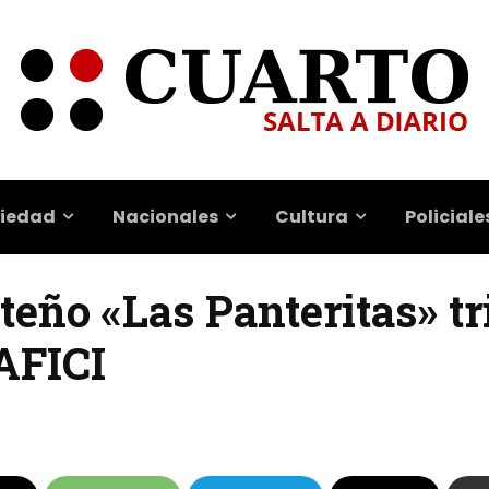
iedad
Nacionales
Cultura
Policiale
teño «Las Panteritas» t
BAFICI