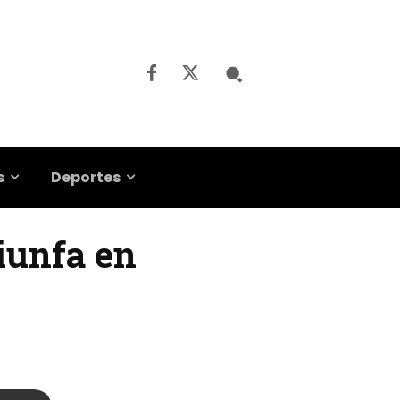
s
Deportes
riunfa en