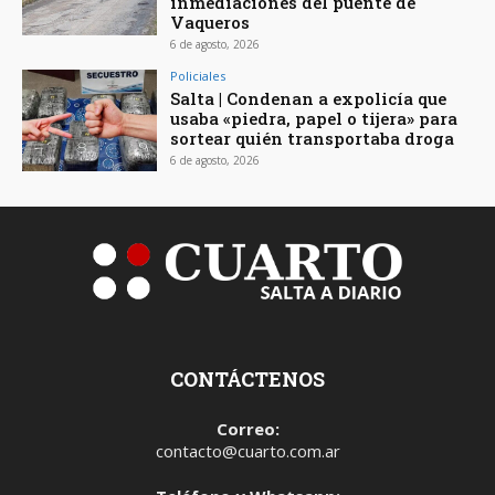
inmediaciones del puente de
Vaqueros
6 de agosto, 2026
Policiales
Salta | Condenan a expolicía que
usaba «piedra, papel o tijera» para
sortear quién transportaba droga
6 de agosto, 2026
CONTÁCTENOS
Correo:
contacto@cuarto.com.ar