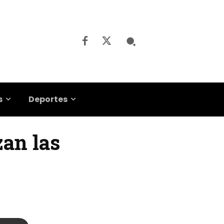
s
Deportes
zan las