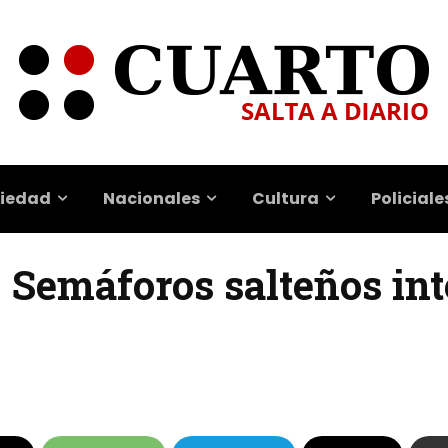
iedad
Nacionales
Cultura
Policiale
| Semáforos salteños in