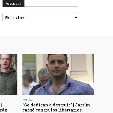
Archivos
Archivos
Política
|
“Se dedican a destruir” | Jarsún
arán
cargó contra los libertarios