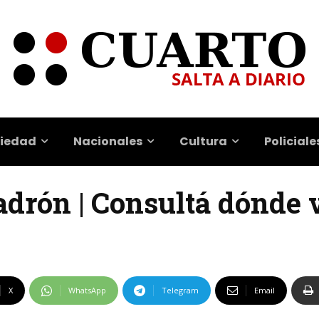
iedad
Nacionales
Cultura
Policiale
adrón | Consultá dónde 
X
WhatsApp
Telegram
Email