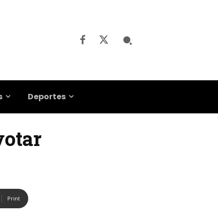
s
Deportes
votar
Print