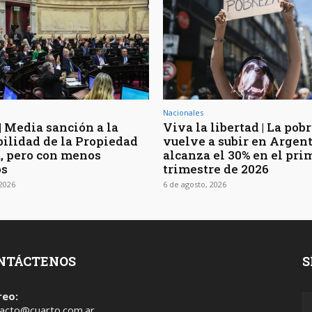
Nacionales
| Media sanción a la
Viva la libertad | La pob
bilidad de la Propiedad
vuelve a subir en Argen
, pero con menos
alcanza el 30% en el pri
os
trimestre de 2026
 2026
6 de agosto, 2026
NTÁCTENOS
S
reo:
acto@cuarto.com.ar