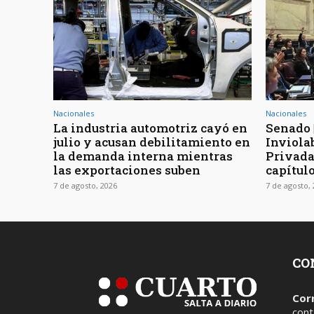
Nacionales
Nacionales
La industria automotriz cayó en
Senado 
julio y acusan debilitamiento en
Inviola
la demanda interna mientras
Privada
las exportaciones suben
capítul
7 de agosto, 2026
7 de agosto,
CO
Cor
cont