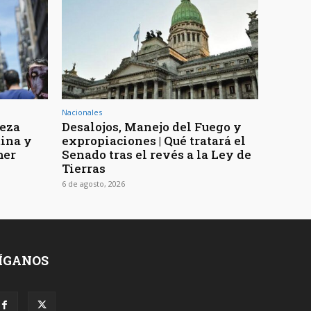
Nacionales
reza
Desalojos, Manejo del Fuego y
tina y
expropiaciones | Qué tratará el
mer
Senado tras el revés a la Ley de
Tierras
6 de agosto, 2026
ÍGANOS