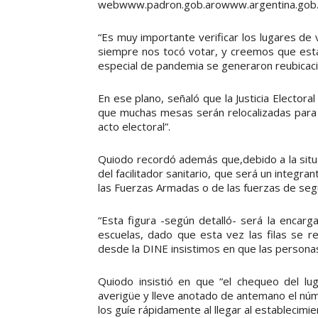
webwww.padron.gob.arowww.argentina.gob.ar
“Es muy importante verificar los lugares d
siempre nos tocó votar, y creemos que esta 
especial de pandemia se generaron reubicacion
En ese plano, señaló que la Justicia Elector
que muchas mesas serán relocalizadas para 
acto electoral”.
Quiodo recordó además que,debido a la situa
del facilitador sanitario, que será un integr
las Fuerzas Armadas o de las fuerzas de seg
“Esta figura -según detalló- será la encarg
escuelas, dado que esta vez las filas se re
desde la DINE insistimos en que las persona
Quiodo insistió en que “el chequeo del lu
averigüe y lleve anotado de antemano el núm
los guíe rápidamente al llegar al establecimie