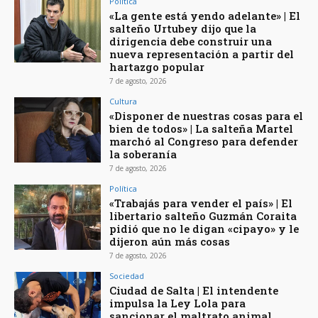
Política
«La gente está yendo adelante» | El
salteño Urtubey dijo que la
dirigencia debe construir una
nueva representación a partir del
hartazgo popular
7 de agosto, 2026
Cultura
«Disponer de nuestras cosas para el
bien de todos» | La salteña Martel
marchó al Congreso para defender
la soberanía
7 de agosto, 2026
Política
«Trabajás para vender el país» | El
libertario salteño Guzmán Coraita
pidió que no le digan «cipayo» y le
dijeron aún más cosas
7 de agosto, 2026
Sociedad
Ciudad de Salta | El intendente
impulsa la Ley Lola para
sancionar el maltrato animal