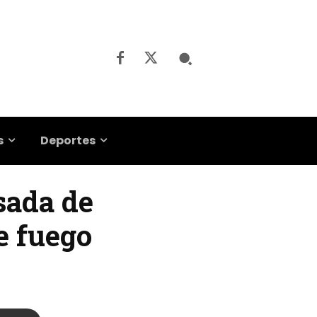
s
Deportes
sada de
e fuego