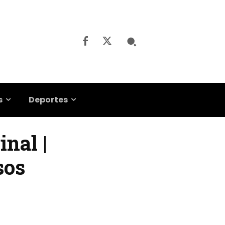
s
Deportes
nal |
sos