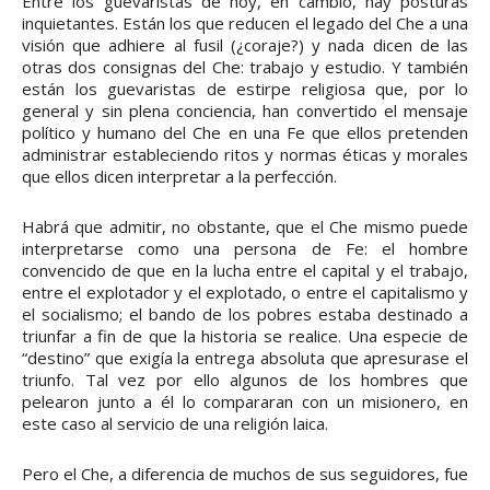
Entre los guevaristas de hoy, en cambio, hay posturas
inquietantes. Están los que reducen el legado del Che a una
visión que adhiere al fusil (¿coraje?) y nada dicen de las
otras dos consignas del Che: trabajo y estudio. Y también
están los guevaristas de estirpe religiosa que, por lo
general y sin plena conciencia, han convertido el mensaje
político y humano del Che en una Fe que ellos pretenden
administrar estableciendo ritos y normas éticas y morales
que ellos dicen interpretar a la perfección.
Habrá que admitir, no obstante, que el Che mismo puede
interpretarse como una persona de Fe: el hombre
convencido de que en la lucha entre el capital y el trabajo,
entre el explotador y el explotado, o entre el capitalismo y
el socialismo; el bando de los pobres estaba destinado a
triunfar a fin de que la historia se realice. Una especie de
“destino” que exigía la entrega absoluta que apresurase el
triunfo. Tal vez por ello algunos de los hombres que
pelearon junto a él lo compararan con un misionero, en
este caso al servicio de una religión laica.
Pero el Che, a diferencia de muchos de sus seguidores, fue