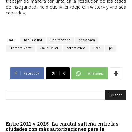
trabajar de manera conjunta en la resolución de los casos
de inseguridad. Pidió que Milei «deje el Twitter» y «no sea
cobarde».
TAGS
Axel Kicillof
Contrabando
destacada
Frontera Norte
Javier Milei
narcotráfico
Orán
p2
Facebook
X
WhatsApp
Entre 2021 y 2025 | La capital salteña entre las
ciudades con más autorizaciones para la