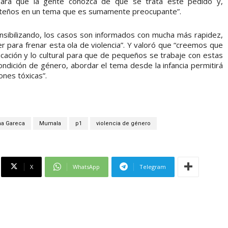
para que la gente conozca de qué se trata este pedido y,
alteños en un tema que es sumamente preocupante”.
nsibilizando, los casos son informados con mucha más rapidez,
para frenar esta ola de violencia”. Y valoró que “creemos que
cación y lo cultural para que de pequeños se trabaje con estas
ondición de género, abordar el tema desde la infancia permitirá
ones tóxicas”.
na Gareca
Mumala
p1
violencia de género
X
WhatsApp
Telegram