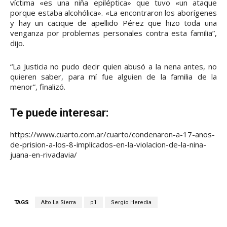
víctima «es una niña epiléptica» que tuvo «un ataque
porque estaba alcohólica». «La encontraron los aborígenes
y hay un cacique de apellido Pérez que hizo toda una
venganza por problemas personales contra esta familia”,
dijo.
“La Justicia no pudo decir quien abusó a la nena antes, no
quieren saber, para mí fue alguien de la familia de la
menor”, finalizó.
Te puede interesar:
https://www.cuarto.com.ar/cuarto/condenaron-a-17-anos-
de-prision-a-los-8-implicados-en-la-violacion-de-la-nina-
juana-en-rivadavia/
TAGS
Alto La Sierra
p1
Sergio Heredia