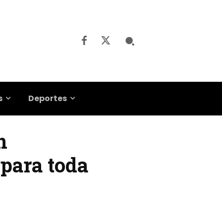
s
Deportes
n
 para toda