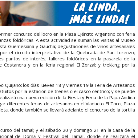
rimer concurso del locro en la Plaza Ejército Argentino con feria
zas folclóricas. A esta actividad se suman las visitas al Museo
esta Güemesiana y Gaucha; degustaciones de vinos artesanales
or el circuito interpretativo de la Quebrada de San Lorenzo;
es puntos de interés; talleres folclóricos en la pasarela de la
ostanera y en la feria regional El Zorzal; y trekking por la
o Quijano: los días jueves 18 y viernes 19 la Feria de Artesanos
tuitos por la estación de trenes o el casco céntrico; y se puede
ealizará una nueva edición de la Fiesta y Feria de la Papa Andina
ugar diferentes ferias de artesanos en el Viaducto El Toro, Plaza
leta, donde también se llevará adelante el concurso de la tortilla
oncurso del tamal; y el sábado 20 y domingo 21 en la Casa de la
acional de Doma y Festival del Tamal, donde se realizará el