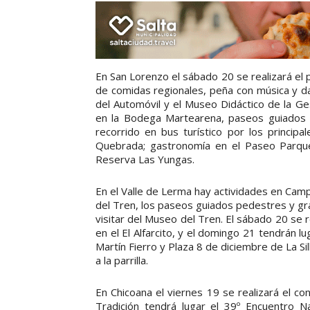
En San Lorenzo el sábado 20 se realizará el p
de comidas regionales, peña con música y dan
del Automóvil y el Museo Didáctico de la G
en la Bodega Martearena, paseos guiados p
recorrido en bus turístico por los principal
Quebrada; gastronomía en el Paseo Parque C
Reserva Las Yungas.
En el Valle de Lerma hay actividades en Camp
del Tren, los paseos guiados pedestres y gra
visitar del Museo del Tren. El sábado 20 se r
en el El Alfarcito, y el domingo 21 tendrán l
Martín Fierro y Plaza 8 de diciembre de La Sil
a la parrilla.
En Chicoana el viernes 19 se realizará el c
Tradición tendrá lugar el 39º Encuentro N