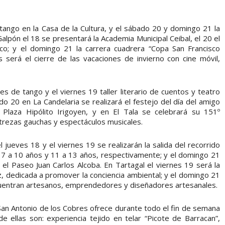
ango en la Casa de la Cultura, y el sábado 20 y domingo 21 la
lpón el 18 se presentará la Academia Municipal Ceibal, el 20 el
ico; y el domingo 21 la carrera cuadrera “Copa San Francisco
será el cierre de las vacaciones de invierno con cine móvil,
es de tango y el viernes 19 taller literario de cuentos y teatro
o 20 en La Candelaria se realizará el festejo del día del amigo
 Plaza Hipólito Irigoyen, y en El Tala se celebrará su 151º
strezas gauchas y espectáculos musicales.
 jueves 18 y el viernes 19 se realizarán la salida del recorrido
os 7 a 10 años y 11 a 13 años, respectivamente; y el domingo 21
 el Paseo Juan Carlos Alcoba. En Tartagal el viernes 19 será la
z, dedicada a promover la conciencia ambiental; y el domingo 21
ncuentran artesanos, emprendedores y diseñadores artesanales.
 San Antonio de los Cobres ofrece durante todo el fin de semana
e ellas son: experiencia tejido en telar “Picote de Barracan”,