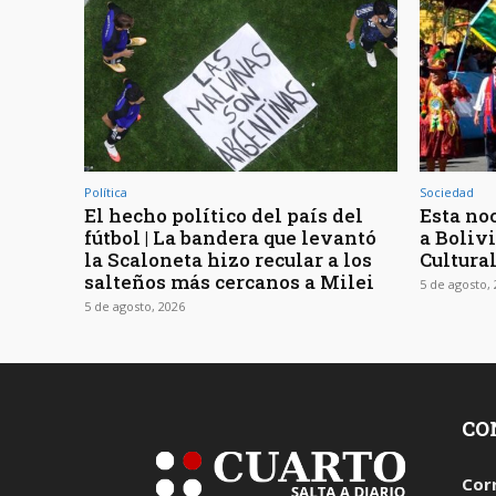
Política
Sociedad
El hecho político del país del
Esta noc
fútbol | La bandera que levantó
a Bolivi
la Scaloneta hizo recular a los
Cultura
salteños más cercanos a Milei
5 de agosto,
5 de agosto, 2026
CO
Cor