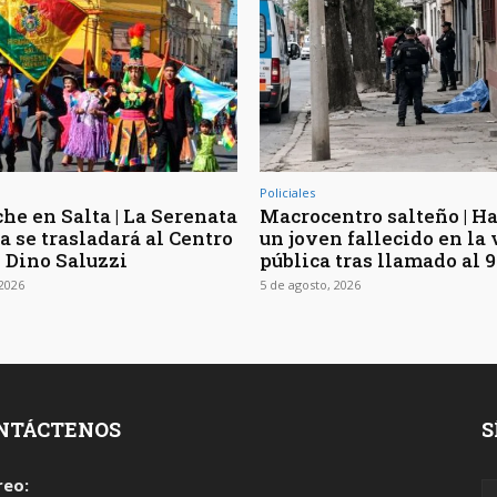
Policiales
he en Salta | La Serenata
Macrocentro salteño | Ha
a se trasladará al Centro
un joven fallecido en la 
l Dino Saluzzi
pública tras llamado al 9
 2026
5 de agosto, 2026
NTÁCTENOS
S
reo: