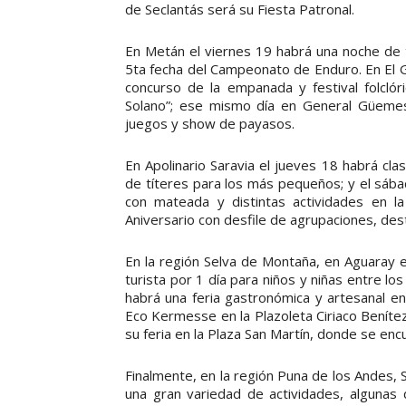
de Seclantás será su Fiesta Patronal.
En Metán el viernes 19 habrá una noche de t
5ta fecha del Campeonato de Enduro. En El Ga
concurso de la empanada y festival folclór
Solano”; ese mismo día en General Güemes 
juegos y show de payasos.
En Apolinario Saravia el jueves 18 habrá clas
de títeres para los más pequeños; y el sábad
con mateada y distintas actividades en la
Aniversario con desfile de agrupaciones, de
En la región Selva de Montaña, en Aguaray el
turista por 1 día para niños y niñas entre l
habrá una feria gastronómica y artesanal en
Eco Kermesse en la Plazoleta Ciriaco Beníte
su feria en la Plaza San Martín, donde se e
Finalmente, en la región Puna de los Andes,
una gran variedad de actividades, algunas d