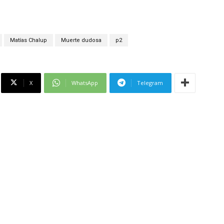
Matías Chalup
Muerte dudosa
p2
X
WhatsApp
Telegram