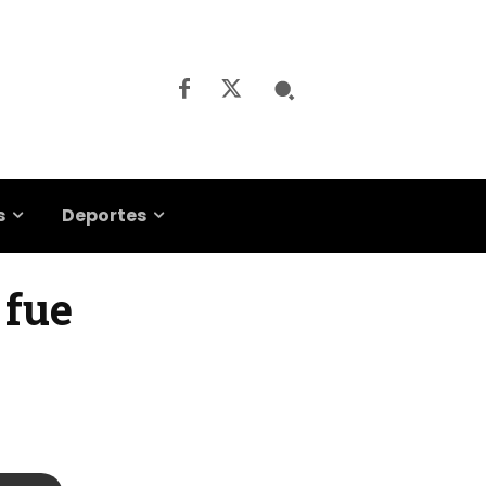
s
Deportes
 fue