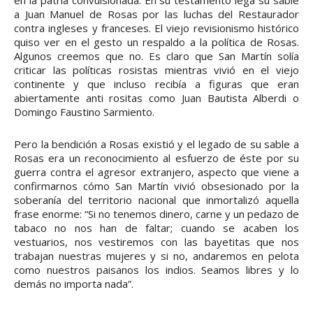
en la patria convulsionada. En su testamento lega su sable
a Juan Manuel de Rosas por las luchas del Restaurador
contra ingleses y franceses. El viejo revisionismo histórico
quiso ver en el gesto un respaldo a la política de Rosas.
Algunos creemos que no. Es claro que San Martín solía
criticar las políticas rosistas mientras vivió en el viejo
continente y que incluso recibía a figuras que eran
abiertamente anti rositas como Juan Bautista Alberdi o
Domingo Faustino Sarmiento.
Pero la bendición a Rosas existió y el legado de su sable a
Rosas era un reconocimiento al esfuerzo de éste por su
guerra contra el agresor extranjero, aspecto que viene a
confirmarnos cómo San Martín vivió obsesionado por la
soberanía del territorio nacional que inmortalizó aquella
frase enorme: “Si no tenemos dinero, carne y un pedazo de
tabaco no nos han de faltar; cuando se acaben los
vestuarios, nos vestiremos con las bayetitas que nos
trabajan nuestras mujeres y si no, andaremos en pelota
como nuestros paisanos los indios. Seamos libres y lo
demás no importa nada”.