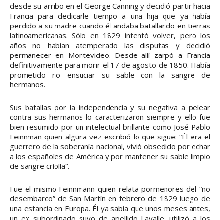
desde su arribo en el George Canning y decidió partir hacia
Francia para dedicarle tiempo a una hija que ya había
perdido a su madre cuando él andaba batallando en tierras
latinoamericanas. Sólo en 1829 intentó volver, pero los
años no habían atemperado las disputas y decidió
permanecer en Montevideo. Desde allí zarpó a Francia
definitivamente para morir el 17 de agosto de 1850. Había
prometido no ensuciar su sable con la sangre de
hermanos.
Sus batallas por la independencia y su negativa a pelear
contra sus hermanos lo caracterizaron siempre y ello fue
bien resumido por un intelectual brillante como José Pablo
Feinnman quien alguna vez escribió lo que sigue: “Él era el
guerrero de la soberanía nacional, vivió obsedido por echar
a los españoles de América y por mantener su sable limpio
de sangre criolla”.
Fue el mismo Feinnmann quien relata pormenores del “no
desembarco” de San Martín en febrero de 1829 luego de
una estancia en Europa. Él ya sabía que unos meses antes,
un ex subordinado suyo de apellido Lavalle, utilizó a los