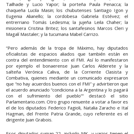
Tailhade y Lucio Yapor; la porteña Paula Penacca; la
chaqueña Lucila Masin; los chubutenses Santiago Igon y
Eugenia Alianello; la cordobesa Gabriela Estévez; el
entrerriano Tomás Ledesma; la jujeña Leila Chaher; la
misionera Cristina Britez; los santafesinos Marcos Cleri y
Magalí Mastaler; y la tucumana Mabel Carrizo.
“Pero además de la tropa de Máximo, hay diputados
oficialistas de espacios aliados que también están en
contra del entendimiento con el FMI. Así lo manifestaron
por ejemplo el bonaerense Juan Carlos Alderete y la
salteña Verónica Caliva, de la Corriente Clasista y
Combativa, quienes mediante un comunicado expresaron
que “no hay acuerdos buenos con el FMI” y advirtieron que
el acuerdo anunciado “condiciona a la Argentina y lo pagará
con el sufrimiento del pueblo”” destacó el sitio
Parlamentario.com. Otro grupo renuente a votar a favor es
el de los diputados Federico Fagioli, Natalia Zaracho e Itaí
Hagman, del Frente Patria Grande, cuyo referente es el
dirigente Juan Grabois.
Esos diputados suman 22 -incluido MK- y varios tienen el