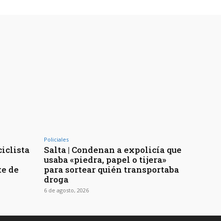
Policiales
ciclista
Salta | Condenan a expolicía que
usaba «piedra, papel o tijera»
te de
para sortear quién transportaba
droga
6 de agosto, 2026