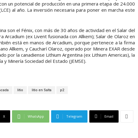
a, con un potencial de producción en una primera etapa de 24.000
 (LCE) al año. La inversión necesaria para poner en marcha este
na son el Fénix, con más de 30 años de actividad en el Salar del
Arcadium (ex Livent fusionada con Allkem); Salar de Olaroz en
mbién está en manos de Arcadium, porque pertenece a la firma
raliano Allkem, y Caucharí Olaroz, operado por Minera EXAR desde
ado por la canadiense Lithium Argentina (ex Lithium Americas), la
gía y Minería Sociedad del Estado (JEMSE).
acada
litio
litio en Salta
p2
X
WhatsApp
Telegram
Email