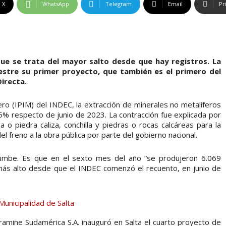
X
WhatsApp
Telegram
Email
Pr
ue se trata del mayor salto desde que hay registros. La
estre su primer proyecto, que también es el primero del
Directa.
ero (IPIM) del INDEC, la extracción de minerales no metalíferos
1,5% respecto de junio de 2023. La contracción fue explicada por
 o piedra caliza, conchilla y piedras o rocas calcáreas para la
l freno a la obra pública por parte del gobierno nacional.
rrumbe. Es que en el sexto mes del año “se produjeron 6.069
 más alto desde que el INDEC comenzó el recuento, en junio de
amine Sudamérica S.A. inauguró en Salta el cuarto proyecto de