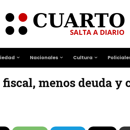
iedad
Nacionales
Cultura
Policiale
io fiscal, menos deuda y