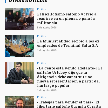
OTRAS NOTICIAS
Política
El kicillofismo salteño volvió a
reunirse en un plenario para la
militancia
8 de agosto, 2026
Política
La Municipalidad recibió a los ex
empleados de Terminal Salta S.A
7 de agosto, 2026
Política
«La gente está yendo adelante» | El
salteño Urtubey dijo que la
dirigencia debe construir una
nueva representación a partir del
hartazgo popular
7 de agosto, 2026
Política
«Trabajás para vender el país» | El
libertario salteño Guzmán Coraita