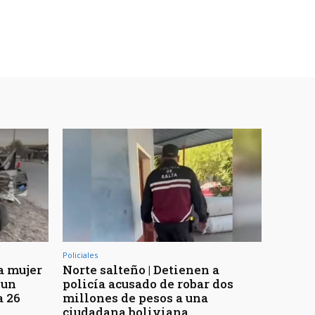
Policiales
a mujer
Norte salteño | Detienen a
 un
policía acusado de robar dos
a 26
millones de pesos a una
ciudadana boliviana