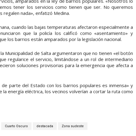
ervicios, amparados en la ley de barrios populares. «Nosotros lo
remos tener los servicios como tienen que ser. No queremos
 regalen nada», enfatizó Medina.
semana, cuando las bajas temperaturas afectaron especialmente a
denunciaron que la policía los calificó como «asentamiento» y
ue los barrios están amparados por la legislación nacional.
a Municipalidad de Salta argumentaron que no tienen «el botón
e regularice el servicio, limitándose a un rol de intermediario
cieron soluciones provisorias para la emergencia que afecta a
ia de parte del Estado con los barrios populares es inmensa» y
la energía eléctrica, los vecinos volverían a cortar la ruta como
Cuarto Oscuro
destacada
Zona sudeste