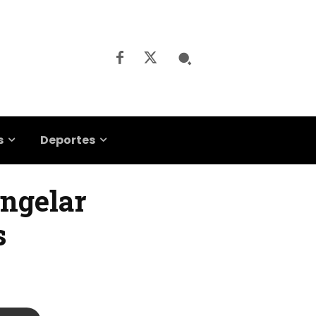
s
Deportes
ongelar
s