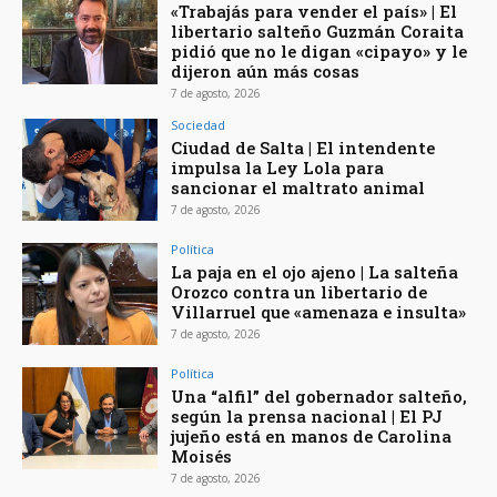
«Trabajás para vender el país» | El
libertario salteño Guzmán Coraita
pidió que no le digan «cipayo» y le
dijeron aún más cosas
7 de agosto, 2026
Sociedad
Ciudad de Salta | El intendente
impulsa la Ley Lola para
sancionar el maltrato animal
7 de agosto, 2026
Política
La paja en el ojo ajeno | La salteña
Orozco contra un libertario de
Villarruel que «amenaza e insulta»
7 de agosto, 2026
Política
Una “alfil” del gobernador salteño,
según la prensa nacional | El PJ
jujeño está en manos de Carolina
Moisés
7 de agosto, 2026