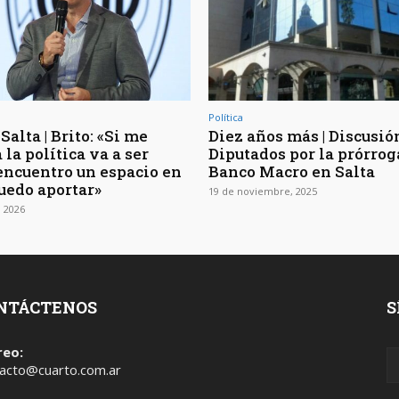
Política
Salta | Brito: «Si me
Diez años más | Discusió
 la política va a ser
Diputados por la prórrog
encuentro un espacio en
Banco Macro en Salta
puedo aportar»
19 de noviembre, 2025
 2026
NTÁCTENOS
S
reo:
acto@cuarto.com.ar