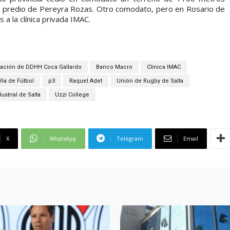
 el predio de Pereyra Rozas. Otro comodato, pero en Rosario de
 a la clínica privada IMAC.
ación de DDHH Coca Gallardo
Banco Macro
Clínica IMAC
eña de Fútbol
p3
Raquel Adet
Unión de Rugby de Salta
ustrial de Salta
Uzzi College
X
WhatsApp
Telegram
Email