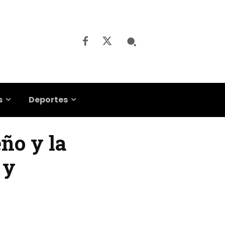
s
Deportes
eño y la
 y