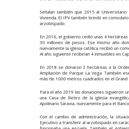
Señalan también que 2015 al Universitario R
Vivienda. El IPV también brindó en comodat
arzobispado.
En 2016, el gobierno cedió unas 4 hectáreas a
30 millones de pesos. Ese mismo año donar
nuevamente la iglesia católica recibió un co
Al año siguiente recibirían 4 inmuebles en Cap
En 2018 se donaron 3 hectáreas a la Orden
Ampliación de Parque La Vega. También ese
más de 1000 metros cuadrados en el Grand 
Para el año 2019 las donaciones siguieron: 
una Casa de Retiro de la iglesia evangél
Apolinario Saravia, nuevamente para el Banc
Con el cambio de administración, la situac
Ejecutivo a transferir al arzobispado en car
funcionaba una escuela. También el gobie