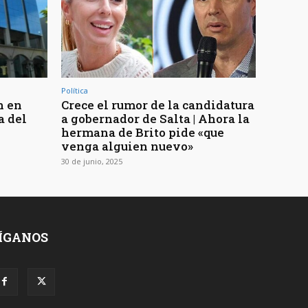
Política
n en
Crece el rumor de la candidatura
a del
a gobernador de Salta | Ahora la
hermana de Brito pide «que
venga alguien nuevo»
30 de junio, 2025
ÍGANOS