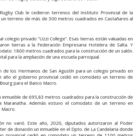
ugby Club le cedieron terrenos del Instituto Provincial de la
o un terreno de más de 300 metros cuadrados en Castañares al
l colegio privado “Uzzi College”. Esas tierras están valuadas en
on tierras a la Federación Empresaria Hotelera de Salta. Y
modato: 1800 metros cuadrados para la construcción de un salón.
ital para la ampliación de una escuela parroquial.
 de los Hermanos de San Agustín para un colegio privado en
 año el gobierno provincial cedió en comodato un terreno de
Bourg para el Banco Macro.
un inmueble de 695,83 metros cuadrados para la construcción de
ica Maranatha. Además estuvo el comodato de un terreno en
o Macro.
ión no varió. Este año, 2020, diputados autorizaron al Poder
ácter de donación un inmueble en el Dpto. de La Candelaria donde
rno provincial cedió en comodato un terreno de 1100 metros