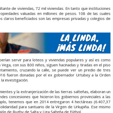
altante de viviendas, 72 mil viviendas. En tanto que instituciones
opiedades valuadas en millones de pesos. 108 de las cuales
ros claros beneficiados son las empresas privadas y colegios de
berían servir para loteos y viviendas populares y así es como
a Vega, con sus 800 niños, siguen hacinadas y tiradas en el piso
ntamiento, cruzando la calle, se puede ver un predio de tres
016 fueron donadas por el ex gobernador Urtubey a la Orden
 la investigación.
enientes y la extranjerización de las tierras salteñas, elaboran un
andes concesiones que hicieron los gobiernos provinciales a las
mplo, tenemos que en 2014 entregaron 4 hectáreas (6.407,37
 Solidaridad para santuario de la Virgen de Urkupiña. Ese mismo
ón de Rugby de Salta y Liga Salteña de Fútbol.