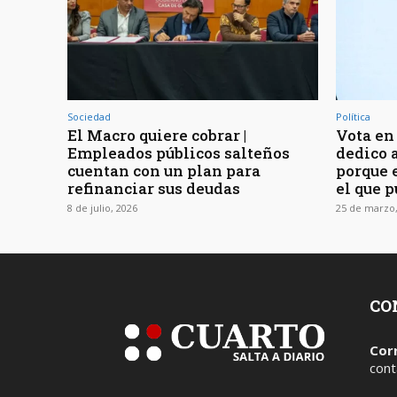
Sociedad
Política
El Macro quiere cobrar |
Vota en 
Empleados públicos salteños
dedico a
cuentan con un plan para
porque 
refinanciar sus deudas
el que 
8 de julio, 2026
25 de marzo,
CO
Cor
cont