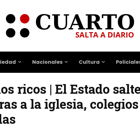
iedad
Nacionales
Cultura
Policiale
os ricos | El Estado salt
as a la iglesia, colegios
das