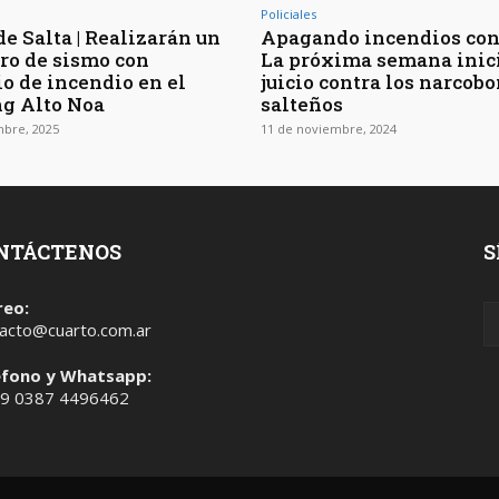
Policiales
e Salta | Realizarán un
Apagando incendios con
ro de sismo con
La próxima semana inici
io de incendio en el
juicio contra los narcob
g Alto Noa
salteños
mbre, 2025
11 de noviembre, 2024
NTÁCTENOS
S
reo:
acto@cuarto.com.ar
éfono y Whatsapp:
 9 0387 4496462