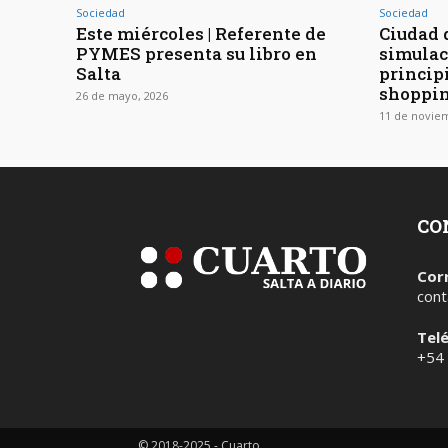
Sociedad
Sociedad
Este miércoles | Referente de
Ciudad d
PYMES presenta su libro en
simulac
Salta
princip
shoppin
26 de mayo, 2026
11 de novie
CO
Cor
cont
Tel
+54
© 2018-2025 - Cuarto