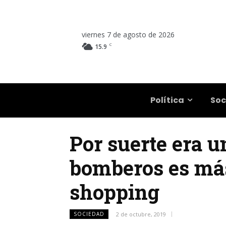
viernes 7 de agosto de 2026
C
15.9
Salta
Política
Soc
Por suerte era u
bomberos es más
shopping
SOCIEDAD
2 de octubre, 2019