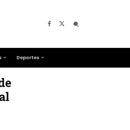
s
Deportes
 de
al