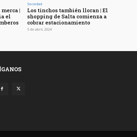
Sociedad
 merca |
Los tinchos también lloran | El
a el
shopping de Salta comienza a
omberos
cobrar estacionamiento
5 de abril, 2024
ÍGANOS