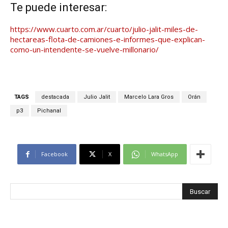
Te puede interesar:
https://www.cuarto.com.ar/cuarto/julio-jalit-miles-de-
hectareas-flota-de-camiones-e-informes-que-explican-
como-un-intendente-se-vuelve-millonario/
TAGS
destacada
Julio Jalit
Marcelo Lara Gros
Orán
p3
Pichanal
Facebook
X
WhatsApp