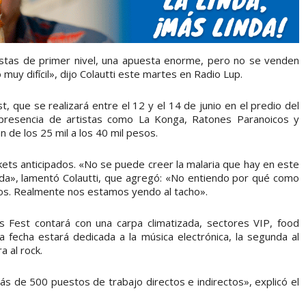
tas de primer nivel, una apuesta enorme, pero no se venden
muy difícil», dijo Colautti este martes en Radio Lup.
t, que se realizará entre el 12 y el 14 de junio en el predio del
 presencia de artistas como La Konga, Ratones Paranoicos y
n de los 25 mil a los 40 mil pesos.
ets anticipados. «No se puede creer la malaria que hay en este
ada», lamentó Colautti, que agregó: «No entiendo por qué como
dos. Realmente nos estamos yendo al tacho».
es Fest contará con una carpa climatizada, sectores VIP, food
ra fecha estará dedicada a la música electrónica, la segunda al
a al rock.
s de 500 puestos de trabajo directos e indirectos», explicó el