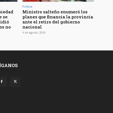
Política
piedad
Ministro salteño enumeró los
e se
planes que financia la provincia
pidió
ante el retiro del gobierno
os no
nacional
6 de agosto, 2026
ÍGANOS