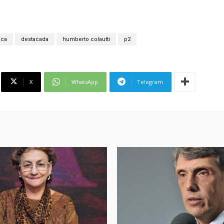
ica
destacada
humberto colautti
p2
X
WhatsApp
Telegram