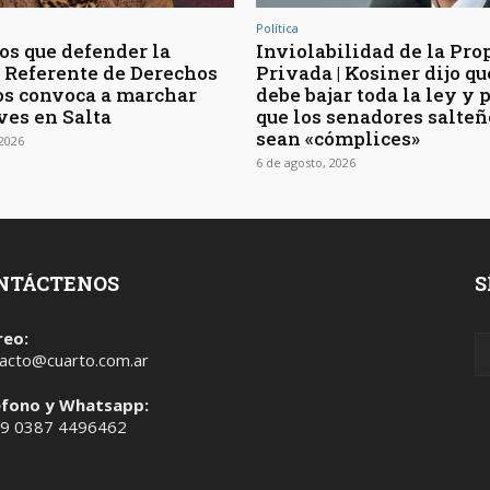
Política
s que defender la
Inviolabilidad de la Pro
 | Referente de Derechos
Privada | Kosiner dijo qu
s convoca a marchar
debe bajar toda la ley y 
ves en Salta
que los senadores salteñ
sean «cómplices»
 2026
6 de agosto, 2026
NTÁCTENOS
S
reo:
acto@cuarto.com.ar
éfono y Whatsapp:
 9 0387 4496462