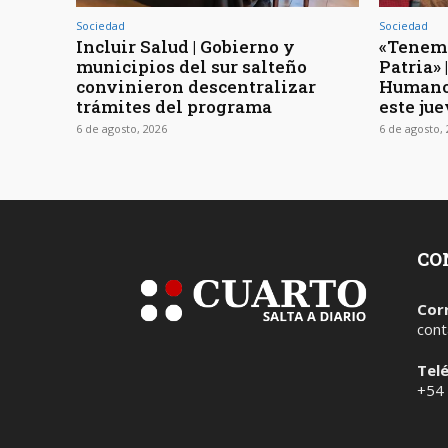
Sociedad
Sociedad
Incluir Salud | Gobierno y
«Tenemo
municipios del sur salteño
Patria»
convinieron descentralizar
Humano
trámites del programa
este jue
6 de agosto, 2026
6 de agosto,
CO
Cor
cont
Tel
+54