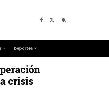
s
Deportes
speración
a crisis