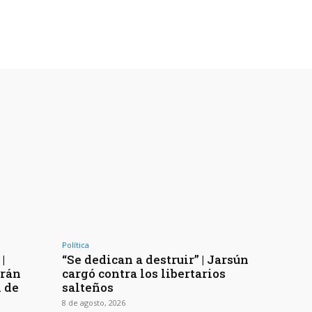
Política
|
“Se dedican a destruir” | Jarsún
arán
cargó contra los libertarios
n de
salteños
8 de agosto, 2026