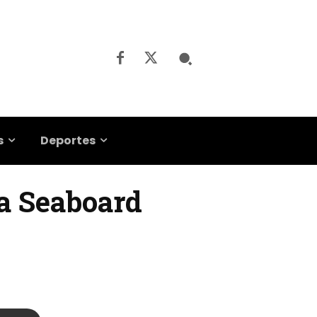
s
Deportes
 a Seaboard