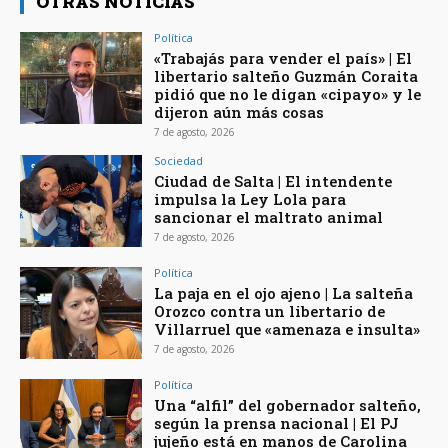
OTRAS NOTICIAS
Política
«Trabajás para vender el país» | El
libertario salteño Guzmán Coraita
pidió que no le digan «cipayo» y le
dijeron aún más cosas
7 de agosto, 2026
Sociedad
Ciudad de Salta | El intendente
impulsa la Ley Lola para
sancionar el maltrato animal
7 de agosto, 2026
Política
La paja en el ojo ajeno | La salteña
Orozco contra un libertario de
Villarruel que «amenaza e insulta»
7 de agosto, 2026
Política
Una “alfil” del gobernador salteño,
según la prensa nacional | El PJ
jujeño está en manos de Carolina