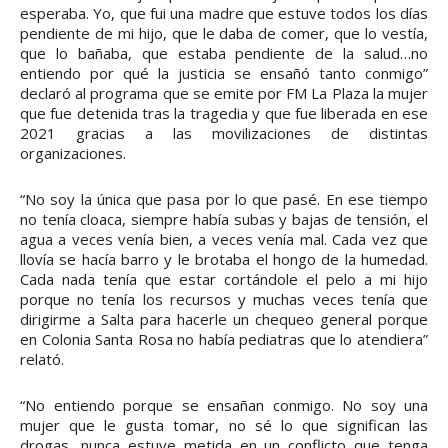
esperaba. Yo, que fui una madre que estuve todos los días
pendiente de mi hijo, que le daba de comer, que lo vestía,
que lo bañaba, que estaba pendiente de la salud…no
entiendo por qué la justicia se ensañó tanto conmigo”
declaró al programa que se emite por FM La Plaza la mujer
que fue detenida tras la tragedia y que fue liberada en ese
2021 gracias a las movilizaciones de distintas
organizaciones.
“No soy la única que pasa por lo que pasé. En ese tiempo
no tenía cloaca, siempre había subas y bajas de tensión, el
agua a veces venía bien, a veces venía mal. Cada vez que
llovía se hacía barro y le brotaba el hongo de la humedad.
Cada nada tenía que estar cortándole el pelo a mi hijo
porque no tenía los recursos y muchas veces tenía que
dirigirme a Salta para hacerle un chequeo general porque
en Colonia Santa Rosa no había pediatras que lo atendiera”
relató.
“No entiendo porque se ensañan conmigo. No soy una
mujer que le gusta tomar, no sé lo que significan las
drogas, nunca estuve metida en un conflicto que tenga